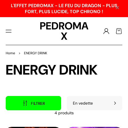
PAS
×
L'EFFET PEDROMAX - LE FEU DU DRAGON - PLUS
SER
FORT, PLUS LUCIDE, TOP CHRONO !
AU
CO
PEDROMA
NTE
NU
Connexion
Panier
X
Home
>
ENERGY DRINK
Collection:
ENERGY DRINK
FILTRER
4 produits