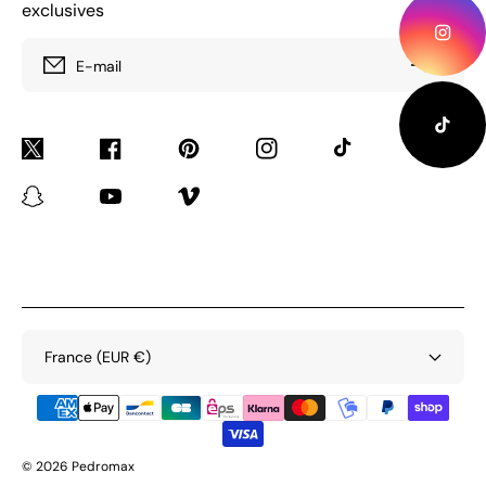
exclusives
E-mail
Twitter
Facebook
Pinterest
Instagram
TikTok
Tumblr
Snapchat
YouTube
Vimeo
France (EUR €)
Moyens
de
paiement
© 2026 Pedromax